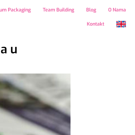
um Packaging
Team Building
Blog
O Nama
Kontakt
na u