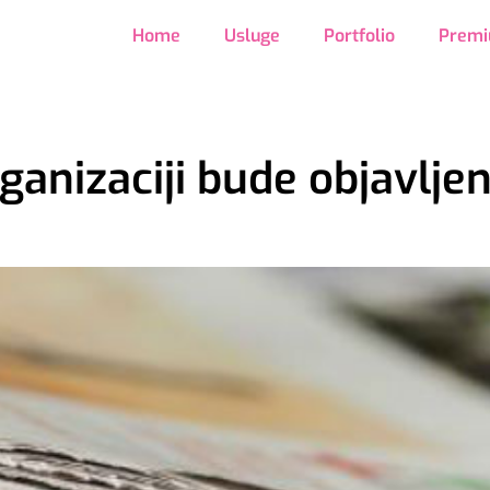
Home
Usluge
Portfolio
Premi
ganizaciji bude objavlje