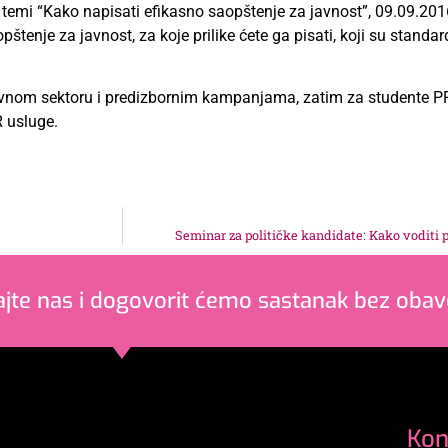
mi “Kako napisati efikasno saopštenje za javnost”, 09.09.201
tenje za javnost, za koje prilike ćete ga pisati, koji su standard
javnom sektoru i predizbornim kampanjama, zatim za studente PR
R usluge.
Seminar za političke kandidate: Kako voditi 
ajte nas i dogovorit ćemo sastanak bez obav
Kon