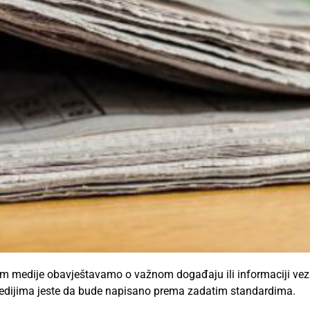
om medije obavještavamo o važnom događaju ili informaciji veza
edijima jeste da bude napisano prema zadatim standardima.