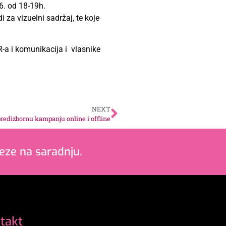
6. od 18-19h.
i za vizuelni sadržaj, te koje
-a i komunikacija i vlasnike
NEXT
predizbornu kampanju online i offline
eze na saradnju.
takt