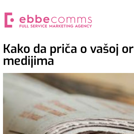
Kako da priča o vašoj or
medijima