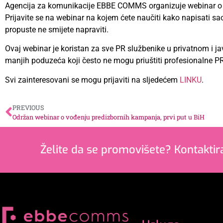
Agencija za komunikacije EBBE COMMS organizuje webinar o te
Prijavite se na webinar na kojem ćete naučiti kako napisati saopš
propuste ne smijete napraviti.
Ovaj webinar je koristan za sve PR službenike u privatnom i 
manjih poduzeća koji često ne mogu priuštiti profesionalne P
Svi zainteresovani se mogu prijaviti na sljedećem
LINKU
.
PREVIOUS
Održan webinar o vođenju predizbornih kampanja, prvi put u BiH
Želite da se promovišete? Kontaktir