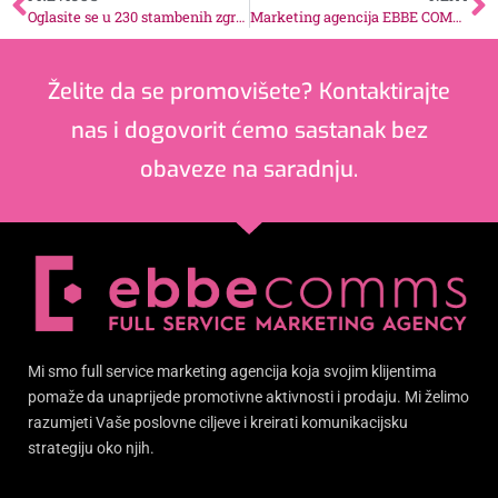
Oglasite se u 230 stambenih zgrada u Sarajevu
Marketing agencija EBBE COMMS dobitnik certifikata bonitetne izvrsnosti
Želite da se promovišete? Kontaktirajte
nas i dogovorit ćemo sastanak bez
obaveze na saradnju.
Mi smo full service marketing agencija koja svojim klijentima
pomaže da unaprijede promotivne aktivnosti i prodaju. Mi želimo
razumjeti Vaše poslovne ciljeve i kreirati komunikacijsku
strategiju oko njih.